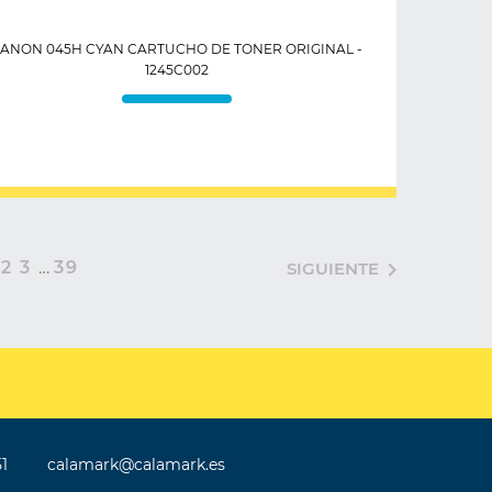
ANON 045H CYAN CARTUCHO DE TONER ORIGINAL -
1245C002
1
2
3
…
39

SIGUIENTE
51
calamark@calamark.es