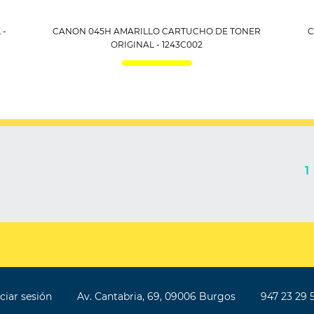
 -
CANON 045H AMARILLO CARTUCHO DE TONER
C
ORIGINAL - 1243C002
iciar sesión
Av. Cantabria, 69, 09006 Burgos
947 23 29 