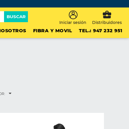
business_center
BUSCAR
Iniciar sesión
Distribuidores
NOSOTROS
FIBRA Y MOVIL
TEL.: 947 232 951

OR: