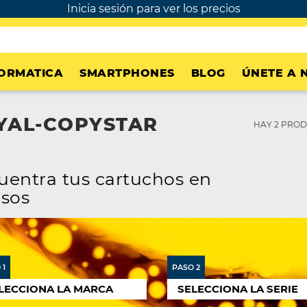
Inicia sesión para ver los precios
ORMATICA
SMARTPHONES
BLOG
ÚNETE A 
YAL-COPYSTAR
HAY 2 PROD
cuentra tus cartuchos en
asos
 1
PASO 2