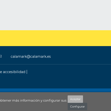
51
calamark@calamark.es
e accesibilidad
NextGenerationEU
Aceptar
 obtener más información y configurar sus
Configurar
s por la W3C