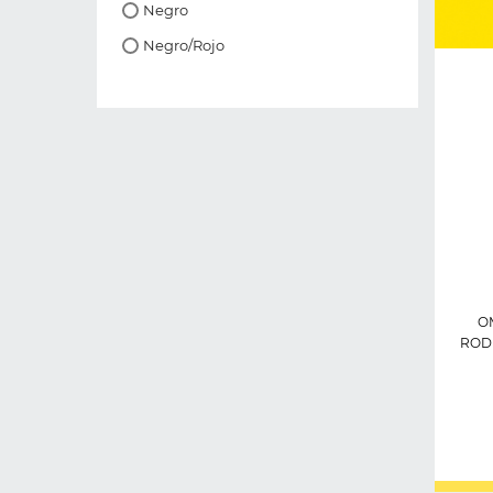
Negro
Negro/Rojo
O
RODI