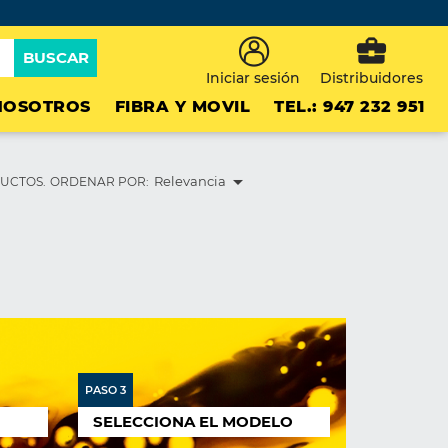
business_center
BUSCAR
Iniciar sesión
Distribuidores
NOSOTROS
FIBRA Y MOVIL
TEL.: 947 232 951

UCTOS.
ORDENAR POR:
Relevancia
PASO 3