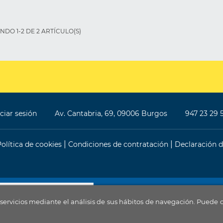
DO 1-2 DE 2 ARTÍCULO(S)
iciar sesión
Av. Cantabria, 69, 09006 Burgos
947 23 29 
Política de cookies
Condiciones de contratación
Declaración d
Financiado por la Unión Europea - 
 servicios mediante el análisis de sus hábitos de navegación. Puede
La página dispone de código accesible según las normas dictada